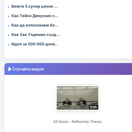
Вижте 5 супер ценни ...
Как Тейси Динунзио с...
Как да използваме бл...
Как Зак Уъркман създ...
Идея за 500 000 дола..
🎬 Случайна медия
05 Soros - Reflexivity Theory