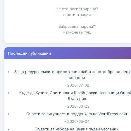
Не сте регистрирани?
Идея за 500 000 д...
за регистрация.
Браян Лаурангрокс си имал хоби да продава разни неща по Интернет...
Забравена парола?
Натиснете тук.
Последни публикации
Защо ресурсоемките приложения работят по-добре на dedic
сървъри
- 2026-07-02
Къде да Купите Оригинални Швейцарски Часовници Онла
България
- 2026-06-23
Съвети за сигурност и поддръжка на WordPress сайт
- 2026-05-04
Съвети за избора на Вашия първи часовник