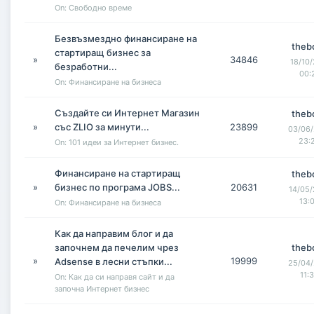
On: Свободно време
Безвъзмездно финансиране на
theb
стартиращ бизнес за
»
34846
18/10/
безработни...
00:
On: Финансиране на бизнеса
Създайте си Интернет Магазин
theb
»
със ZLIO за минути...
23899
03/06/
23:
On: 101 идеи за Интернет бизнес.
Финансиране на стартиращ
theb
»
бизнес по програма JOBS...
20631
14/05/
13:
On: Финансиране на бизнеса
Как да направим блог и да
започнем да печелим чрез
theb
»
19999
Adsense в лесни стъпки...
25/04/
11:
On: Как да си направя сайт и да
започна Интернет бизнес