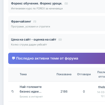
Форекс обучение. Форекс уроци.
(5)
Интензивен курс по FOREX за начинаещи
Франчайзинг
(1)
Програми, условия и стратеги
Цена на сайт - оценка на сайт
(0)
Колко струва даден уебсайт
💬 Последно активни теми от форума
Посл
Тема
Показвана
Отговори
отго
Най-големите
the
📁
бизнес идеи...
2186
0
14-03
12:
Бизнес в интернет