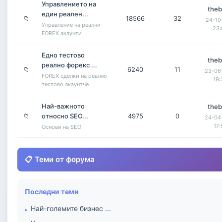
Управлението на
the
един реален...
📁
18566
32
24-10
Управление на реални
23:
FOREX акаунти
Едно тестово
the
реално форекс ...
📁
6240
11
23-06
FOREX сделки на реално
19:
тестово акаунтче
Най-важното
the
📁
относно SEO...
4975
0
24-04
17:
Основи на SEO
📋 Теми от форума
Последни теми
Най-големите бизнес ...