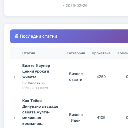
- 2026-02-26
📰 Последни статии
Статия
Категория
Прочетена
Коме
Вижте 5 супер
ценни урока в
Бизнес
»
4250
живота
съвети
by:
theboss
on
01/10/2013 16:29
Как Тейси
Динунзио създаде
своята мулти-
Бизнес
»
4109
милионна
Идеи
компания...