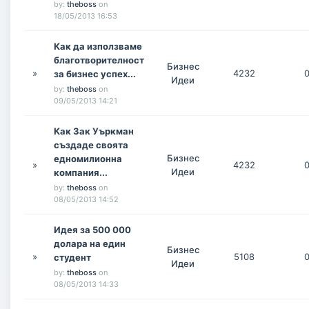
by:
theboss
on
18/05/2013 16:53
Как да използваме
благотворителност
Бизнес
»
4232
за бизнес успех...
Идеи
by:
theboss
on
09/05/2013 14:21
Как Зак Уъркман
създаде своята
Бизнес
едномилионна
»
4232
Идеи
компания...
by:
theboss
on
08/05/2013 14:52
Идея за 500 000
долара на един
Бизнес
»
5108
студент
Идеи
by:
theboss
on
08/05/2013 14:33