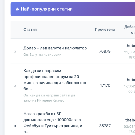
🔥 Най-популярни статии
Доба
Статия
Прочетена
о
theb
Долар - лев валутен калкулатор
»
70879
29/05/
On: Валутни котировки
18:
Как да си направим
професионален форум за 20
theb
мин. за начинаещи - абсолютно
»
47170
17/05/
бе...
00:
On: Как да си направя сайт и да
започна Интернет бизнес
Нагла кражба от БГ
данъкоплатеца - 100000лв за
theb
»
Фейсбук и Туитър страници, и
35787
03/08/
п...
17: