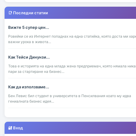
📑 Последни статии
Вижте 5 супер цен...
Ровейки се из Интернет попаднах на една статийка, която доста ми хар
важни урока в живота...
Как Тейси Динунзи...
Това е историята на една млада жена предприемач, която нямала ника
пари за стартиране на бизнес...
Как да използваме...
Бен Левис бил студент в университета в Пенсилвания коато му идва
гениалната бизнес идея...
Как Зак Уъркман с...
Зак Уъркман бил обикновено американско момче учещо в университет
🔐 Вход
Индиана...