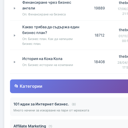
Финансиране чрез бизнес
theb
»
ангели
19889
17/06/
21:
On: Финансиране на бизнеса
Какво трябва да съдържа един
theb
бизнес план?
»
18712
01/11/
On: Бизнес план. Как да напишем
00:
бизнес план.
theb
История на Кока Кола
»
18408
28/04/
On: Бизнес истории на компании
17:
📂 Категории
101 идеи за Интернет бизнес.
(8)
Много начини за изкарване на пари от мреажата
Affiliate Marketing
(1)