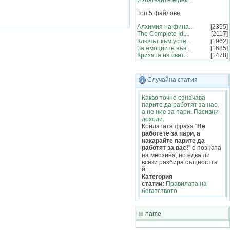
Избягвайте ефек...
Топ 5 файлове
Алхимия на фина...
[2355]
The Complete Id...
[2117]
Ключът към успе...
[1962]
За емоциите във...
[1685]
Кризата на свет...
[1478]
Случайна статия
Какво точно означава
парите да работят за нас,
а не ние за пари. Пасивни
доходи.
Крилатата фраза "
Не
работете за пари, а
накарайте парите да
работят за вас!
" е позната
на мнозина, но едва ли
всеки разбира същността
й...
Категория
статии:
Правилата на
богатството
name