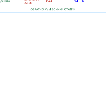
цесията
4544
3.4
/ 6
23:16
ОБРАТНО КЪМ ВСИЧКИ СТАТИИ