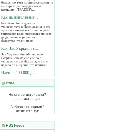
я е спряло да създаде своята
компания - TRADESY...
Как да използваме...
Бен Левис бил студент в
университета в Пенсилвания коато
му идва гениалната бизнес идея -
минерална вода, чрез която можете
да дарявате за различни
благотворителни цели...
Как Зак Уъркман с...
Зак Уъркман бил обикновено
американско момче учещо в
университета в Индиана, което си
падало по енергийните напитки...
Идея за 500 000 д...
Браян Лаурангрокс си имал хоби да
продава разни неща по Интернет.
Започнал с това си занимание през
Вход
2004 като в началото дълго се чудел
какво може да продава посточнно...
Не сте регистрирани?
Вижте 5 супер цен...
за регистрация.
Ровейки се из Интернет попаднах на
Забравена парола?
една статийка, която доста ми
хареса - 5 важни урока в живота...
Натиснете тук .
RSS Feeds