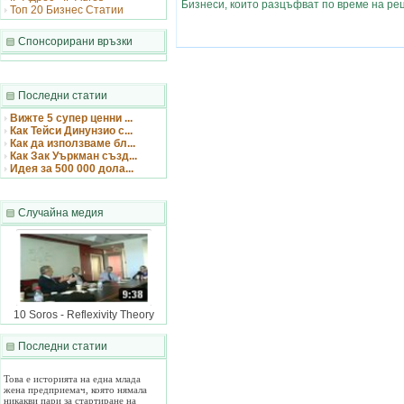
Бизнеси, които разцъфват по време на ре
Топ 20 Бизнес Статии
Спонсорирани връзки
Последни статии
Вижте 5 супер ценни ...
Как Тейси Динунзио с...
Как да използваме бл...
Как Зак Уъркман създ...
Идея за 500 000 дола...
Случайна медия
10 Soros - Reflexivity Theory
Последни статии
Как Тейси Динунзи...
Това е историята на една млада
жена предприемач, която нямала
никакви пари за стартиране на
бизнес, но това по никакъв начин не