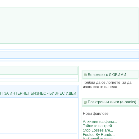
Бележник с ЛЮБИМИ
Трябва да се логнете, за да
използвате панела.
Т ЗА ИНТЕРНЕТ БИЗНЕС - БИЗНЕС ИДЕИ
Електронни книги (e-books)
Нови файлове
Алхимия на фина...
Тайните на трей...
Stop Losses are...
Fooled By Rando...