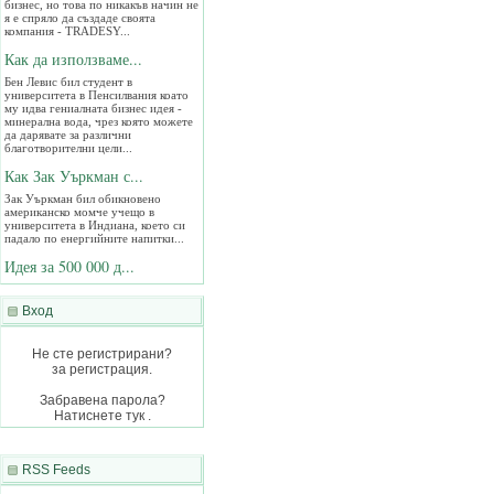
я е спряло да създаде своята
компания - TRADESY...
Как да използваме...
Бен Левис бил студент в
университета в Пенсилвания коато
му идва гениалната бизнес идея -
минерална вода, чрез която можете
да дарявате за различни
благотворителни цели...
Как Зак Уъркман с...
Зак Уъркман бил обикновено
американско момче учещо в
университета в Индиана, което си
падало по енергийните напитки...
Идея за 500 000 д...
Браян Лаурангрокс си имал хоби да
продава разни неща по Интернет.
Започнал с това си занимание през
Вход
2004 като в началото дълго се чудел
какво може да продава посточнно...
Не сте регистрирани?
Вижте 5 супер цен...
за регистрация.
Ровейки се из Интернет попаднах на
една статийка, която доста ми
Забравена парола?
хареса - 5 важни урока в живота...
Натиснете тук .
RSS Feeds