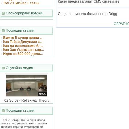
Какво представляват CMS системите
Топ 20 Бизнес Статии
Спонсорирани връзки
Социална мрежа базирана на Drigg
ОБРАТН
Последни статии
Вижте 5 супер ценни ...
Как Тейси Динунзио с...
Как да използваме бл...
Как Зак Уъркман създ...
Идея за 500 000 дола...
Случайна медия
02 Soros - Reflexivity Theory
Последни статии
Как Тейси Динунзи...
Това е историята на една млада
жена предприемач, която нямала
никакви пари за стартиране на
бизнес, но това по никакъв начин не