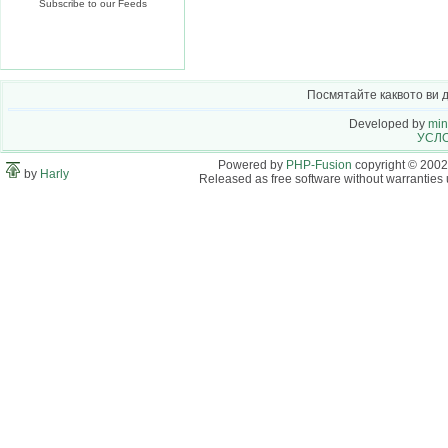
Subscribe to our Feeds
Посмятайте каквото ви 
Developed by
min
УСЛО
Powered by
PHP-Fusion
copyright © 2002
by
Harly
Released as free software without warranties