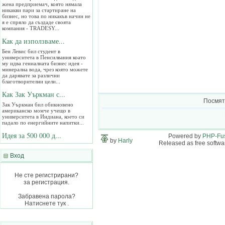
жена предприемач, която нямала
никакви пари за стартиране на
бизнес, но това по никакъв начин не
я е спряло да създаде своята
компания - TRADESY...
Как да използваме...
Бен Левис бил студент в
университета в Пенсилвания коато
му идва гениалната бизнес идея -
минерална вода, чрез която можете
да дарявате за различни
благотворителни цели...
Как Зак Уъркман с...
Посмят
Зак Уъркман бил обикновено
американско момче учещо в
университета в Индиана, което си
падало по енергийните напитки...
Идея за 500 000 д...
Powered by
PHP-Fu
by
Harly
Браян Лаурангрокс си имал хоби да
Released as free softwa
продава разни неща по Интернет.
Започнал с това си занимание през
Вход
2004 като в началото дълго се чудел
какво може да продава посточнно...
Не сте регистрирани?
Вижте 5 супер цен...
за регистрация.
Ровейки се из Интернет попаднах на
една статийка, която доста ми
Забравена парола?
хареса - 5 важни урока в живота...
Натиснете тук .