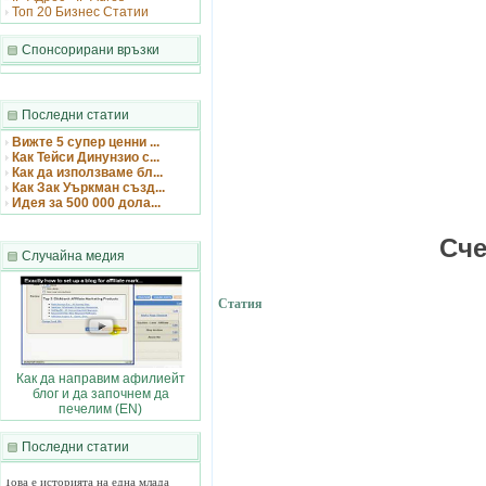
Топ 20 Бизнес Статии
Спонсорирани връзки
Последни статии
Вижте 5 супер ценни ...
Как Тейси Динунзио с...
Как да използваме бл...
Как Зак Уъркман създ...
Идея за 500 000 дола...
Сче
Случайна медия
Статия
Как да направим афилиейт
блог и да започнем да
печелим (EN)
Последни статии
Как Тейси Динунзи...
Това е историята на една млада