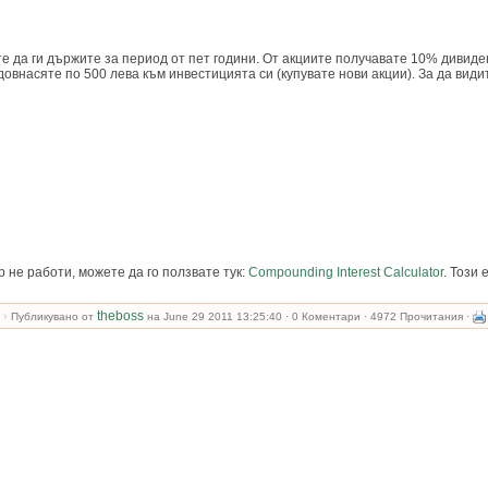
те да ги държите за период от пет години. От акциите получавате 10% дивиде
 довнасяте по 500 лева към инвестицията си (купувате нови акции). За да вид
р не работи, можете да го ползвате тук:
Compounding Interest Calculator
. Този 
theboss
Публикувано от
на June 29 2011 13:25:40 · 0 Коментари · 4972 Прочитания ·