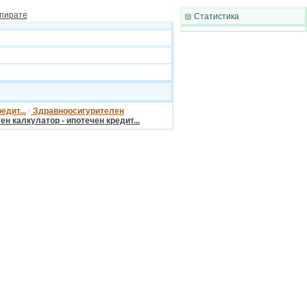
копирате
Статистика
едит...
Здравноосигурителен
н калкулатор - ипотечен кредит...