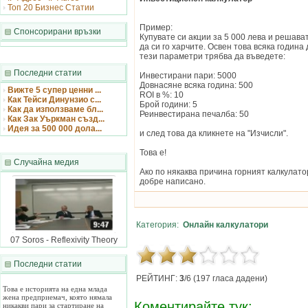
Топ 20 Бизнес Статии
Пример:
Спонсорирани връзки
Купувате си акции за 5 000 лева и решава
да си го харчите. Освен това всяка година
тези параметри трябва да въведете:
Последни статии
Инвестирани пари: 5000
Довнасяне всяка година: 500
Вижте 5 супер ценни ...
ROI в %: 10
Как Тейси Динунзио с...
Брой години: 5
Как да използваме бл...
Реинвестирана печалба: 50
Как Зак Уъркман създ...
Идея за 500 000 дола...
и след това да кликнете на "Изчисли".
Това е!
Случайна медия
Ако по някаква причина горният калкулато
добре написано.
Категория:
Онлайн калкулатори
07 Soros - Reflexivity Theory
Последни статии
Как Тейси Динунзи...
РЕЙТИНГ:
3
/6 (197 гласа дадени)
Това е историята на една млада
жена предприемач, която нямала
никакви пари за стартиране на
Коментирайте тук:
бизнес, но това по никакъв начин не