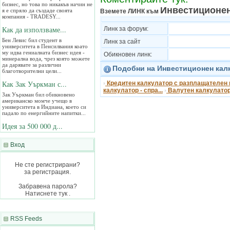
я е спряло да създаде своята
Инвестиционен
Вземете ЛИНК към
компания - TRADESY...
Как да използваме...
Линк за форум:
Бен Левис бил студент в
Линк за сайт
университета в Пенсилвания коато
му идва гениалната бизнес идея -
Обикновен линк:
минерална вода, чрез която можете
да дарявате за различни
благотворителни цели...
Подобни на Инвестиционен калк
Как Зак Уъркман с...
Кредитен калкулатор с разплащателен п
калкулатор - спра...
Валутен калкулато
Зак Уъркман бил обикновено
американско момче учещо в
университета в Индиана, което си
падало по енергийните напитки...
Идея за 500 000 д...
Браян Лаурангрокс си имал хоби да
продава разни неща по Интернет.
Вход
Започнал с това си занимание през
2004 като в началото дълго се чудел
какво може да продава посточнно...
Не сте регистрирани?
Вижте 5 супер цен...
за регистрация.
Ровейки се из Интернет попаднах на
Забравена парола?
една статийка, която доста ми
хареса - 5 важни урока в живота...
Натиснете тук .
RSS Feeds