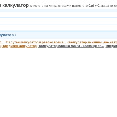
 калкулатор
:
кликнете на линка отдолу и натиснете
Ctrl + C
, за да го 
улатор :
...
Валутен калкулатор в реално време...
Калкулатор за изплащaне на кр
р
Кредитен калкулатор
Калкулатор сложна лихва - колко ще сп...
Кредите