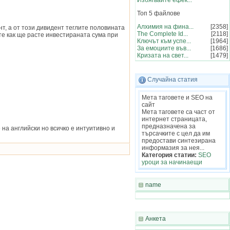
Избягвайте ефек...
Топ 5 файлове
Алхимия на фина...
[2358]
нт, а от този дивидент теглите половината
The Complete Id...
[2118]
ите как ще расте инвестираната сума при
Ключът към успе...
[1964]
За емоциите във...
[1686]
Кризата на свет...
[1479]
Случайна статия
Мета таговете и SEO на
сайт
Мета таговете са част от
интернет страницата,
предназначена за
е на английски но всичко е интуитивно и
търсачките с цел да им
предостави синтезирана
информазия за нея...
Категория статии:
SEO
уроци за начинаещи
name
Анкета